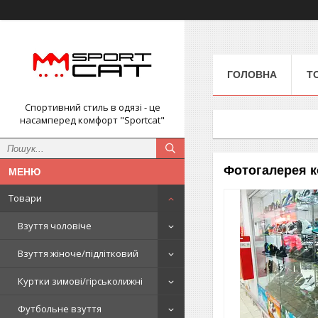
ГОЛОВНА
Т
Спортивний стиль в одязі - це
насамперед комфорт "Sportcat"
Фотогалерея ко
Товари
Взуття чоловіче
Взуття жіноче/підлітковий
Куртки зимові/гірськолижні
Футбольне взуття