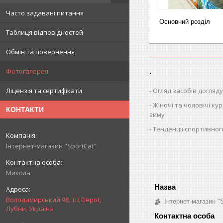
Часто задавані питання
Основний розділ
Таблиця відповідностей
Обмін та повернення
.
Фотогалерея
Огляд засобів догляду
Ліцензія та сертифікати
Жіночі та чоловічі кур
КОНТАКТИ
зиму
Тенденції спортивног
Інтернет-магазин "SportCat"
Микола
Володимирський 98, ТЦ Depot,
Інтернет-магазин "
Лубни, Україна