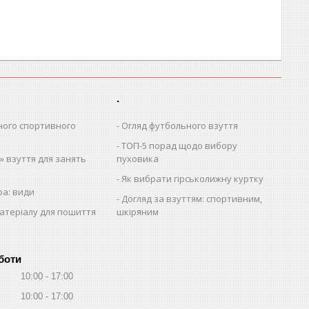
.
ного спортивного
Огляд футбольного взуття
ТОП-5 порад щодо вибору
 взуття для занять
пуховика
Як вибрати гірськолижну куртку
ра: види
Догляд за взуттям: спортивним,
атеріалу для пошиття
шкіряним
боти
10:00
17:00
10:00
17:00