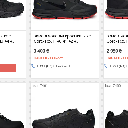
estime
Зимові чоловічі кросівки Nike
Зимові чол
43 44 45
Gore-Tex. Р 40 41 42 43
Gore-Tex. 
3 400 ₴
2 950 ₴
Немає в наявності
Немає в наяв
+380 (63) 612-85-70
+380 (63) 
7461
7460