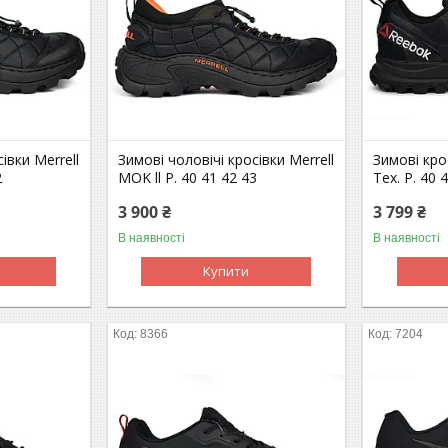
івки Merrell
Зимові чоловічі кросівки Merrell
Зимові кро
2
MOK ll Р. 40 41 42 43
Tex. Р. 40 
3 900 ₴
3 799 ₴
В наявності
В наявності
Купити
8366
7204