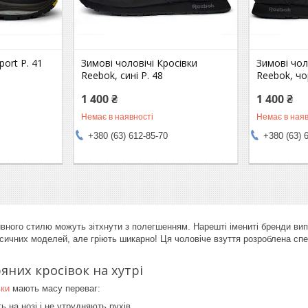
port Р. 41
Зимові чоловічі Кросівки
Зимові чол
Reebok, сині Р. 48
Reebok, чор
1 400 ₴
1 400 ₴
Немає в наявності
Немає в наяв
+380 (63) 612-85-70
+380 (63) 
ного стилю можуть зітхнути з полегшенням. Нарешті імениті бренди випуст
сичних моделей, але гріють шикарно! Ця чоловіче взуття розроблена спеці
яних кросівок на хутрі
вки
мають масу переваг:
ь на нозі і не утрудняють рухів,