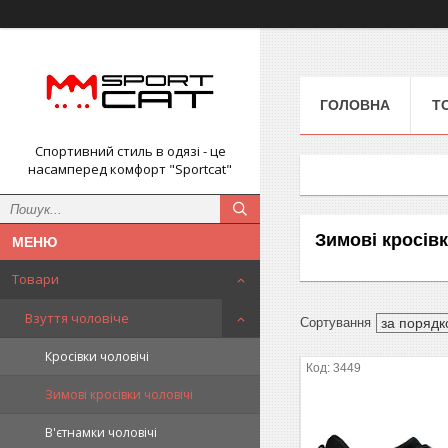
ГОЛОВНА
Т
Спортивний стиль в одязі - це
насамперед комфорт "Sportcat"
Зимові кросівк
Товари
Взуття чоловіче
Кросівки чоловічі
3449
Зимові кросівки чоловічі
В'єтнамки чоловічі