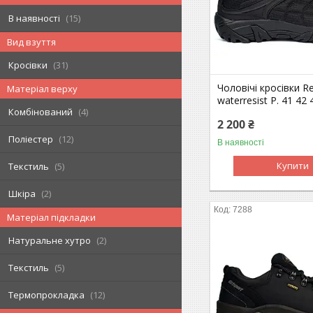
В наявності
15
Вид взуття
Кросівки
31
Чоловічі кросівки R
Матеріал верху
waterresist Р. 41 42 
Комбінований
4
2 200 ₴
Поліестер
12
В наявності
Купити
Текстиль
5
Шкіра
2
7288
Матеріал підкладки
Натуральне хутро
2
Текстиль
5
Термопрокладка
12