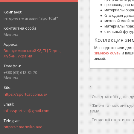
превосходная м
материалы обра
благодаря дыша
Інтернет-магазин "SportCat"
меховой слой о
материалы прак
стильный футур
Микола
Коллекция зи
Мы подготовили для 
Володимирський 98, ТЦ Depot,
зимнюю обувь
и ваши
Лубни, Україна
зимой.
+380 (63) 612-85-70
Микола
.
https://sportcat.com.ua/
Огляд засобів догляду
Жіночі та чоловічі кур
infossportcat@gmail.com
зиму
Тенденції спортивног
https://t.me/mikolavd