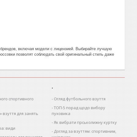
,
 брендов, включая модели с лицензией. Выбирайте лучшую
 кроссовки позволят соблюдать свой оригинальный стиль даже
.
ного спортивного
Огляд футбольного взуття
ТОП-5 порад щодо вибору
 взуття для занять
пуховика
Як вибрати гірськолижну куртку
ра: види
Догляд за взуттям: спортивним,
атеріалу для пошиття
шкіряним