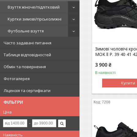
Взуття жіноче/підлітковий
Куртки зимові/гірськолижні
Футбольне взуття
Часто задавані питання
Зимові чоловічі крос
MOK ll Р. 39 40 41 4
Таблиця відповідностей
3 900 ₴
Обмін та повернення
В наявності
Фотогалерея
Купити
Ліцензія та сертифікати
ФІЛЬТРИ
7208
Ціна
Наявність