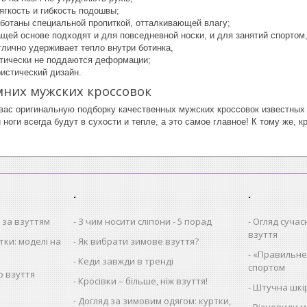
ягкость и гибкость подошвы;
ботаны специальной пропиткой, отталкивающей влагу;
щей основе подходят и для повседневной носки, и для занятий спортом
тлично удерживает тепло внутри ботинка,
тически не поддаются деформации;
истический дизайн.
мних мужских кроссовок
вас оригинальную подборку качественных мужских кроссовок известных
 ноги всегда будут в сухости и тепле, а это самое главное! К тому же,
.
.
 за взуттям
З чим носити сліпони - 5 порад
Огляд сучас
взуття
тки: моделі на
Як вибрати зимове взуття?
«Правильне»
Кеди завжди в тренді
спортом
о взуття
Кросівки – більше, ніж взуття!
Штучна шкі
Догляд за зимовим одягом: куртки,
Різновиди м