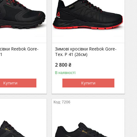
сівки Reebok Gore-
Зимові кросівки Reebok Gore-
41
Tex. Р 41 (26см)
2 800 ₴
В наявності
Купити
Купити
7206