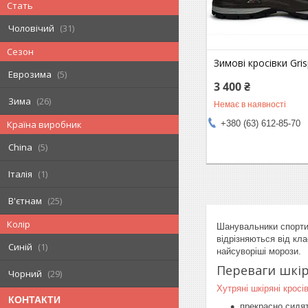
Стать
Чоловічий
31
Сезон
Зимові кросівки Gris
Еврозима
5
3 400 ₴
Зима
26
Немає в наявності
+380 (63) 612-85-70
Країна виробник
China
5
Італія
1
В'єтнам
25
Колір
Шанувальники спортив
відрізняються від кла
Синій
1
найсуворіші морози.
Переваги шкір
Чорний
29
Хутряні шкіряні кросі
КОНТАКТИ
прекрасно сидят