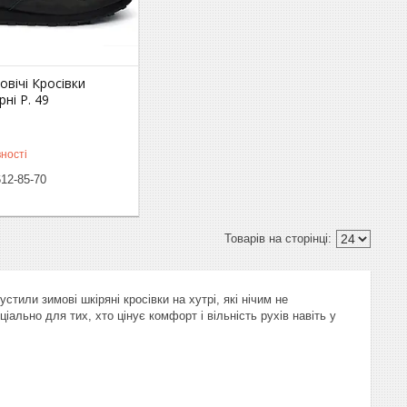
овічі Кросівки
ні Р. 49
ності
612-85-70
или зимові шкіряні кросівки на хутрі, які нічим не
ально для тих, хто цінує комфорт і вільність рухів навіть у