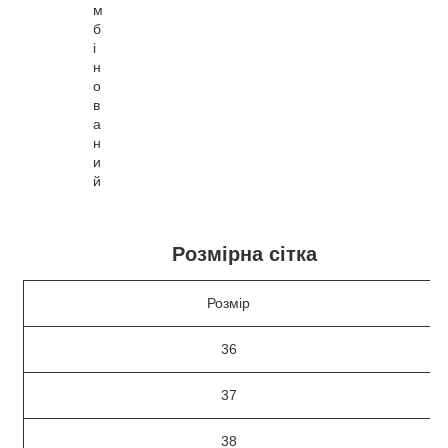
м
б
і
н
о
в
а
н
и
й
Розмірна сітка
Розмір
36
37
38