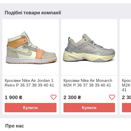
Подібні товари компанії
Кросівки Nike Air Jordan 1
Кросівки Nike Air Monarch
Крос
Retro Р. 36 37 38 39 40 41
M2K Р. 36 37 38 39 40 41
M2K 
41
1 900
2 300
2 3
₴
₴
Купити
Купити
Про нас