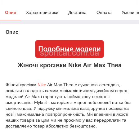
Опис
Характеристики
Доставка
Оплата
Умови п
Опис
Жіночі кросівки Nike Air Max Thea
Жіночі кросівки
Nike
Air Max Thea є сучасною легендою,
оскільки володіють самим мінімалістичним дизайном серед
моделей Air Max і гарантують неймовірну легкість і
амортизацію. Flyknit - матеріал з міцної нейлонової нитки без
єдиного шва. У підсумку мінімальна вага, зручна посадка на
нозі і максимальна повітропроникність. Ми впевнені в якості
наших товарів за цим ми не просимо у вас передоплати та
доставляємо товар абсолютно безкоштовно.