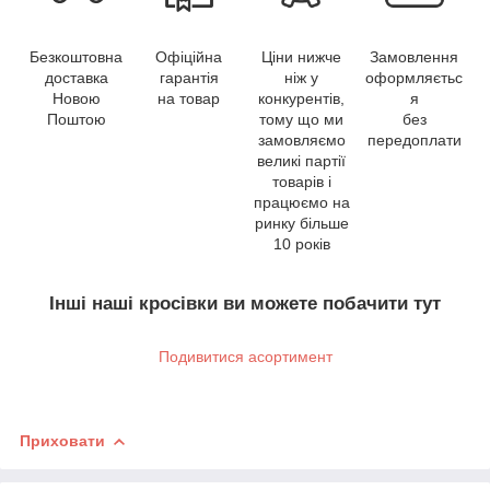
Безкоштовна
Офіційна
Ціни нижче
Замовлення
доставка
гарантія
ніж у
оформляєтьс
Новою
на товар
конкурентів,
я
Поштою
тому що ми
без
замовляємо
передоплати
великі партії
товарів і
працюємо на
ринку більше
10 років
Інші наші кросівки ви можете побачити тут
Подивитися асортимент
Приховати