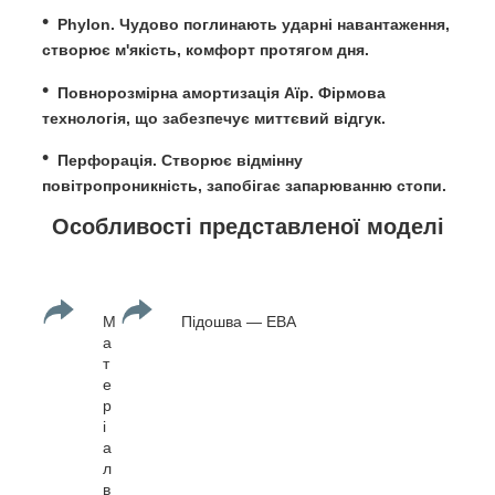
Phylon. Чудово поглинають ударні навантаження,
створює м'якість, комфорт протягом дня.
Повнорозмірна амортизація Аїр. Фірмова
технологія, що забезпечує миттєвий відгук.
Перфорація. Створює відмінну
повітропроникність, запобігає запарюванню стопи.
Особливості представленої моделі
М
Підошва — ЕВА
а
т
е
р
і
а
л
в