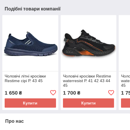
Подібні товари компанії
Чоловічі літні кросівки
Чоловічі кросівки Restime
Чоло
Restime сірі Р. 43 45
waterresist Р. 41 42 43 44
wate
45
45
1 650
1 700
1 7
₴
₴
Купити
Купити
Про нас