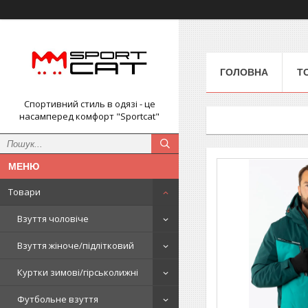
ГОЛОВНА
Т
Спортивний стиль в одязі - це
насамперед комфорт "Sportcat"
Товари
Взуття чоловіче
Взуття жіноче/підлітковий
Куртки зимові/гірськолижні
Футбольне взуття