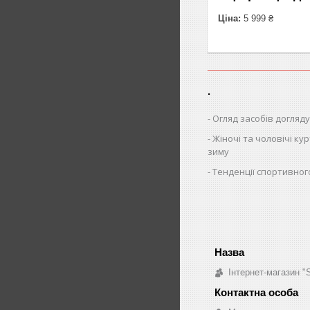
Ціна:
5 999 ₴
.
Огляд засобів догляду
Жіночі та чоловічі кур
зиму
Тенденції спортивног
Інтернет-магазин "