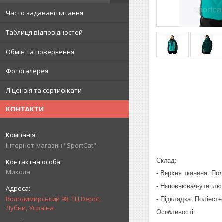
Часто задавані питання
Таблиця відповідностей
Обмін та повернення
Фотогалерея
Ліцензія та сертифікати
КОНТАКТИ
Інтернет-магазин "SportCat"
Склад:
Микола
- Верхня тканина: По
- Наповнювач-утеплю
Володимирський 98, ТЦ Depot,
- Підкладка: Поліест
Лубни, Україна
Особливості: