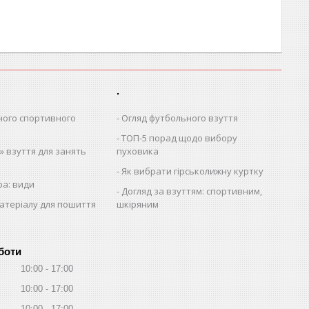
.
ного спортивного
Огляд футбольного взуття
ТОП-5 порад щодо вибору
 взуття для занять
пуховика
Як вибрати гірськолижну куртку
ра: види
Догляд за взуттям: спортивним,
атеріалу для пошиття
шкіряним
боти
10:00
17:00
10:00
17:00
10:00
17:00