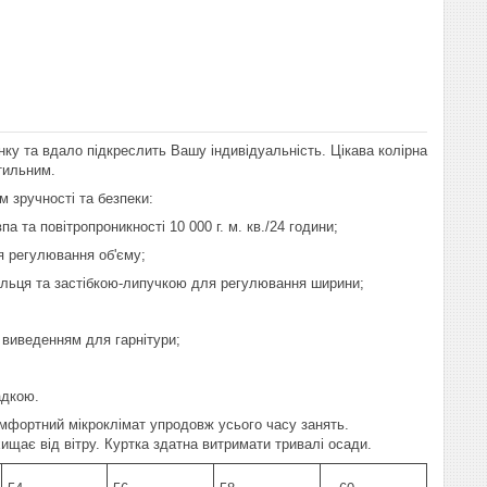
ку та вдало підкреслить Вашу індивідуальність. Цікава колірна
тильним.
 зручності та безпеки:
 та повітропроникності 10 000 г. м. кв./24 години;
я регулювання об'єму;
альця та застібкою-липучкою для регулювання ширини;
 виведенням для гарнітури;
адкою.
омфортний мікроклімат упродовж усього часу занять.
хищає від вітру. Куртка здатна витримати тривалі осади.