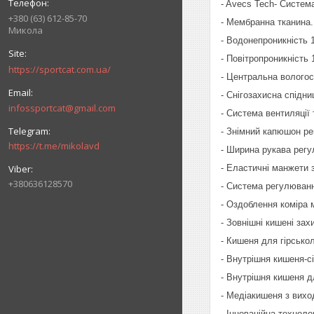
- Avecs Tech- Систем
+380 (63) 612-85-70
- Мембранна тканина
Микола
- Водонепроникність 
- Повітропроникність 1
https://sportcat.com.ua/
- Центральна вологос
- Снігозахисна спідни
infossportcat@gmail.com
- Система вентиляції
- Знімний капюшон р
https://t.me/mikolavd
- Ширина рукава регу
- Еластичні манжети 
+380636128570
- Система регулюванн
- Оздоблення коміра 
- Зовнішні кишені за
- Кишеня для гірсько
- Внутрішня кишеня-сі
- Внутрішня кишеня д
- Медіакишеня з вихо
- Інноваційна техноло