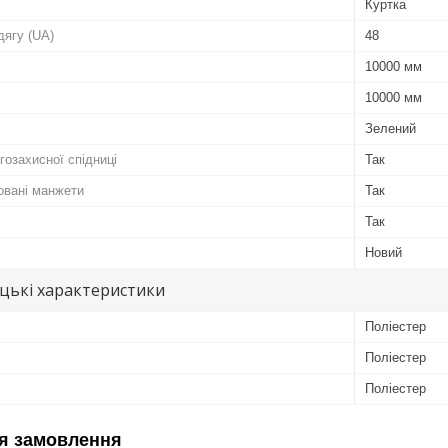
Куртка
дягу (UA)
48
10000 мм
10000 мм
Зелений
ігозахисної спідниці
Так
овані манжети
Так
Так
Новий
цькі характеристики
Поліестер
Поліестер
Поліестер
я замовлення