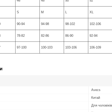
46
48
50
52
S
S
M
L
XL
0
90-94
94-98
98-102
102-106
8
78-82
82-86
86-90
92-94
7
97-100
100-103
103-106
106-109
и
Avecs
Китай
Для чоловіків