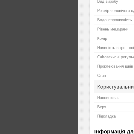
Вид виробу
Розмір чоловічого о
Водонепроникність
Рівень мембрани
Колір
Наявність вітро - сн
Снігозахисні регуль
Проклеювання швів
Стан
Користувальни
Наповнювач
Верх
Підкладка
Інформація дл