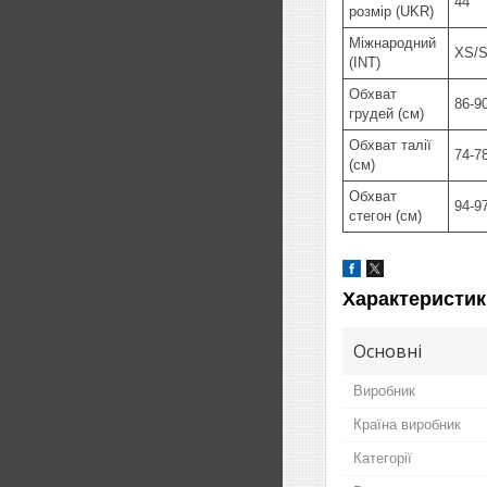
44
розмір (UKR)
Міжнародний
XS/
(INT)
Обхват
86-9
грудей (см)
Обхват талії
74-7
(см)
Обхват
94-9
стегон (см)
Характеристик
Основні
Виробник
Країна виробник
Категорії