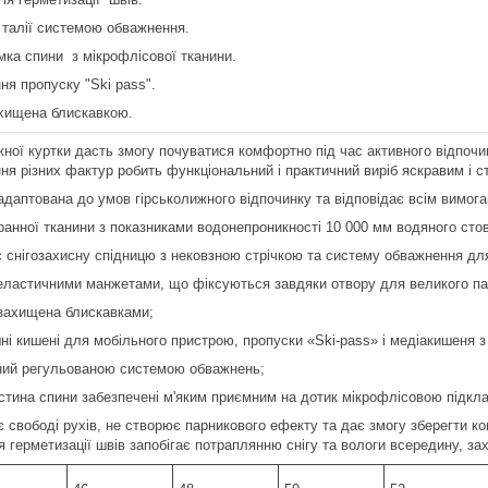
 талії системою обважнення.
имка спини з мікрофлісової тканини.
ня пропуску "Ski pass".
ахищена блискавкою.
ної куртки дасть змогу почуватися комфортно під час активного відпочин
ння різних фактур робить функціональний і практичний виріб яскравим і с
даптована до умов гірськолижного відпочинку та відповідає всім вимогам
анної тканини з показниками водонепроникності 10 000 мм водяного стовпа
ає снігозахисну спідницю з нековзною стрічкою та систему обважнення дл
 еластичними манжетами, що фіксуються завдяки отвору для великого п
 захищена блискавками;
шні кишені для мобільного пристрою, пропуски «Ski-pass» і медіакишеня з
ний регульованою системою обважнень;
частина спини забезпечені м'яким приємним на дотик мікрофлісовою підкл
 свободі рухів, не створює парникового ефекту та дає змогу зберегти к
я герметизації швів запобігає потраплянню снігу та вологи всередину, за