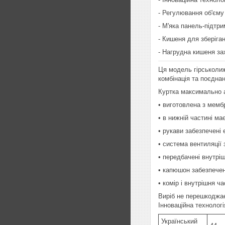
- Регулювання об'єму
- М'яка панель-підтр
- Кишеня для зберіган
- Нагрудна кишеня з
Ця модель гірськолиж
комбінація та поєдна
Куртка максимально а
• виготовлена з мембр
• в нижній частині м
• рукави забезпечені
• система вентиляції
• передбачені внутрі
• капюшон забезпече
• комір і внутрішня 
Виріб не перешкоджає
Інноваційна технологі
Український