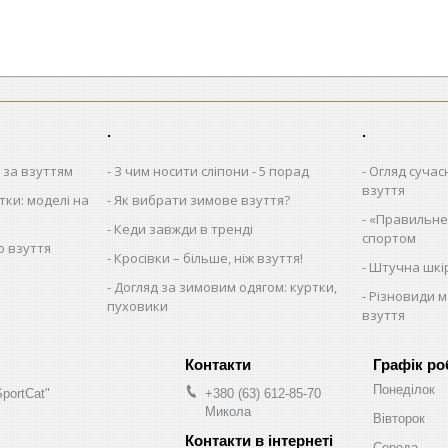
.
.
 за взуттям
З чим носити сліпони - 5 порад
Огляд сучас
взуття
тки: моделі на
Як вибрати зимове взуття?
«Правильне»
Кеди завжди в тренді
спортом
о взуття
Кросівки – більше, ніж взуття!
Штучна шкі
Догляд за зимовим одягом: куртки,
Різновиди м
пуховики
взуття
Графік ро
Понеділок
SportCat"
+380 (63) 612-85-70
Микола
Вівторок
Середа