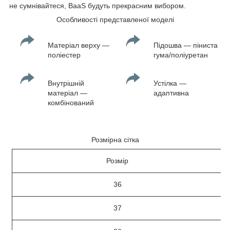
не сумнівайтеся, BaaS будуть прекрасним вибором.
Особливості представленої моделі
Матеріал верху —
Підошва — піниста
поліестер
гума/поліуретан
Внутрішній
Устілка —
матеріал —
адаптивна
комбінований
Розмірна сітка
Розмір
36
37