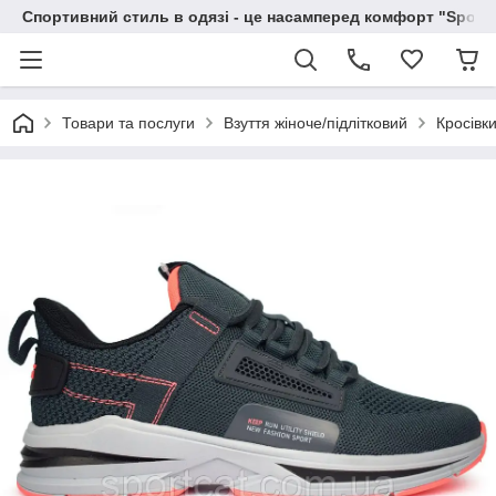
Спортивний стиль в одязі - це насамперед комфорт "Sportc
Товари та послуги
Взуття жіноче/підлітковий
Кросівки