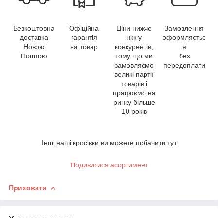
Безкоштовна
Офіційна
Ціни нижче
Замовлення
доставка
гарантія
ніж у
оформляєтьс
Новою
на товар
конкурентів,
я
Поштою
тому що ми
без
замовляємо
передоплати
великі партії
товарів і
працюємо на
ринку більше
10 років
Інші наші кросівки ви можете побачити тут
Подивитися асортимент
Приховати