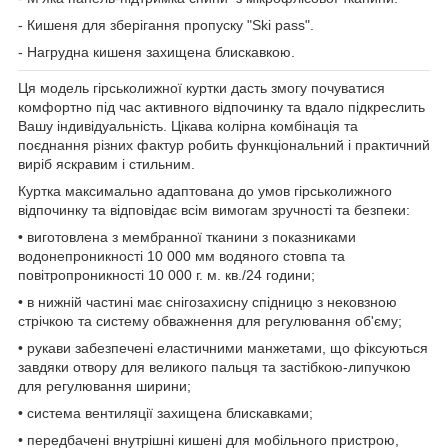
- Кишеня для зберігання пропуску "Ski pass".
- Нагрудна кишеня захищена блискавкою.
Ця модель гірськолижної куртки дасть змогу почуватися
комфортно під час активного відпочинку та вдало підкреслить
Вашу індивідуальність. Цікава колірна комбінація та
поєднання різних фактур робить функціональний і практичний
виріб яскравим і стильним.
Куртка максимально адаптована до умов гірськолижного
відпочинку та відповідає всім вимогам зручності та безпеки:
• виготовлена з мембранної тканини з показниками
водонепроникності 10 000 мм водяного стовпа та
повітропроникності 10 000 г. м. кв./24 години;
• в нижній частині має снігозахисну спідницю з нековзною
стрічкою та систему обважнення для регулювання об'єму;
• рукави забезпечені еластичними манжетами, що фіксуються
завдяки отвору для великого пальця та застібкою-липучкою
для регулювання ширини;
• система вентиляції захищена блискавками;
• передбачені внутрішні кишені для мобільного пристрою,