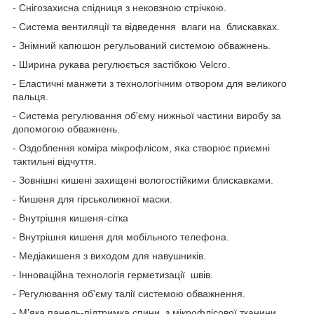
- Снігозахисна спідниця з нековзною стрічкою.
- Система вентиляції та відведення влаги на блискавках.
- Знімний капюшон регульований системою обважнень.
- Ширина рукава регулюється застібкою Velcro.
- Еластичні манжети з технологічним отвором для великого
пальця.
- Система регулювання об'єму нижньої частини виробу за
допомогою обважнень.
- Оздоблення коміра мікрофлісом, яка створює приємні
тактильні відчуття.
- Зовнішні кишені захищені вологостійкими блискавками.
- Кишеня для гірськолижної маски.
- Внутрішня кишеня-сітка
- Внутрішня кишеня для мобільного телефона.
- Медіакишеня з виходом для навушників.
- Інноваційна технологія герметизації швів.
- Регулювання об'єму талії системою обважнення.
- М'яка панель-підтримка спини з мікрофлісової тканини.