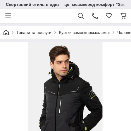
Спортивний стиль в одязі - це насамперед комфорт "Sportc
Товари та послуги
Куртки зимові/гірськолижні
Чоловіч