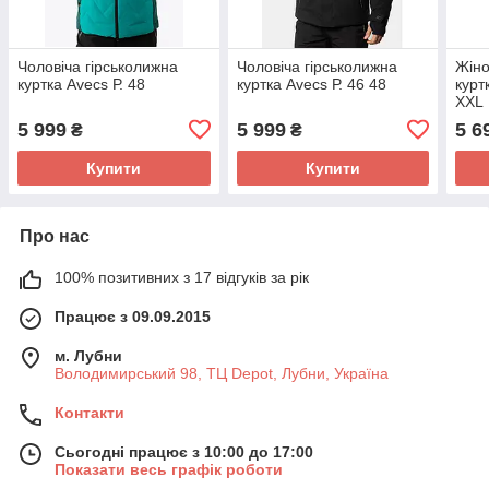
Чоловіча гірськолижна
Чоловіча гірськолижна
Жіно
куртка Avecs Р. 48
куртка Avecs Р. 46 48
курт
XXL
5 999
5 999
5 6
₴
₴
Купити
Купити
Про нас
100% позитивних з 17 відгуків за рік
Працює з 09.09.2015
м. Лубни
Володимирський 98, ТЦ Depot, Лубни, Україна
Контакти
Сьогодні працює з 10:00 до 17:00
Показати весь графік роботи