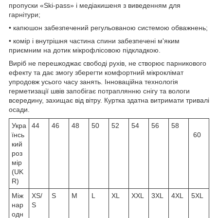
пропуски «Ski-pass» і медіакишеня з виведенням для
гарнітури;
• капюшон забезпечений регульованою системою обважнень;
• комір і внутрішня частина спини забезпечені м'яким
приємним на дотик мікрофлісовою підкладкою.
Виріб не перешкоджає свободі рухів, не створює парникового
ефекту та дає змогу зберегти комфортний мікроклімат
упродовж усього часу занять. Інноваційна технологія
герметизації швів запобігає потраплянню снігу та вологи
всередину, захищає від вітру. Куртка здатна витримати тривалі
осади.
Укра
44
46
48
50
52
54
56
58
їнсь
60
кий
роз
мір
(UK
R)
Між
XS/
S
M
L
XL
XXL
3XL
4XL
5XL
нар
S
одн