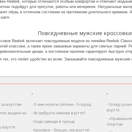
вки Reebok, которые отличаются особым комфортом и отвечают модны
етках подойдут для прогулок, работы или вечеринок. Натуральные матер
ранят обувь в отличном состоянии на протяжении длительного времени.
 шаге.
Повседневные мужские кроссовки 
ссовок Reebok включает повседневные модели из линейки Reebok Classi
елей классики, а также яркие замшевые варианты для смелых парней. Р
привлекательным ценам, а постоянное наличие гарантирует быструю отп
я тех, кто любит удобство во всем. Заказывайте повседневные мужские 
.
.
 за взуттям
З чим носити сліпони - 5 порад
Огляд сучас
взуття
тки: моделі на
Як вибрати зимове взуття?
«Правильне»
Кеди завжди в тренді
спортом
о взуття
Кросівки – більше, ніж взуття!