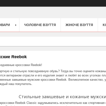
ОВАРИ
ЧОЛОВІЧЕ ВЗУТТЯ
ЖІНОЧЕ ВЗУТТЯ
К
жские Reebok
едневные кроссовки Reebok!
ртную и стильную повседневную обувь? Тогда вы точно оцените кожаные
ется ветераном отрасли и его изделия знают и любят во всех уголках п
еменные замшевые мужские кроссовки Reebok. Великолепное качество, у
аждый наш покупатель.
Стильные замшевые и кожаные мужски
кроссовки Reebok Classic задумывались исключительно как спортивная 