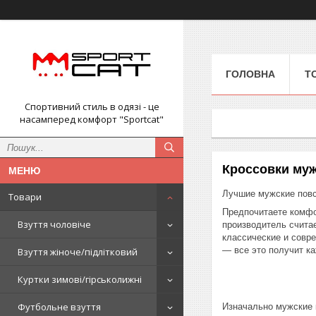
ГОЛОВНА
Т
Спортивний стиль в одязі - це
насамперед комфорт "Sportcat"
Кроссовки му
Лучшие мужские повс
Товари
Предпочитаете комфо
Взуття чоловіче
производитель счита
классические и совр
— все это получит к
Взуття жіноче/підлітковий
Куртки зимові/гірськолижні
Футбольне взуття
Изначально мужские 