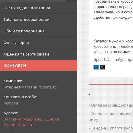
повседневные кроссо
в оригинальных расцв
Часто задавані питання
владельца, но и сох
удобство при каждом
Таблиця відповідностей
Обмін та повернення
Каталог мужских кро
Фотогалерея
кроссовки для любит
кроссовки по самым 
Ліцензія та сертифікати
Sport Cat — обувь дл
КОНТАКТИ
Інтернет-магазин "SportCat"
.
Микола
Огляд засобів догляду
Жіночі та чоловічі кур
Володимирський 98, ТЦ Depot,
зиму
Лубни, Україна
Тенденції спортивног