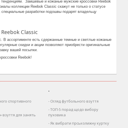
м тенденциям. Замшевые и кожаные мужские кроссовки Reebok
иалы коллекции Reebok Classic скажут не только о статусе
 А специальные разработки подошвы подарят владельцу
Reebok Classic
c. В ассортименте есть сдержанные темные и светлые кожаные
егулярные скидки и акции позволяют приобрести оригинальные
равку вашей посылки.
кроссовки Reebok!
.
ного спортивного
Огляд футбольного взуття
ТОП-5 порад щодо вибору
 взуття для занять
пуховика
Як вибрати гірськолижну куртку