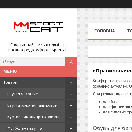
ГОЛОВНА
Т
Спортивний стиль в одязі - це
насамперед комфорт "Sportcat"
«Правильная» 
Комфорт на трениров
Товари
особенно актуален. 
Взуття чоловіче
Для разных видов спо
для бега,
Взуття жіноче/підлітковий
для фитнес зан
для силовых тре
Куртки зимові/гірськолижні
Обувь для бег
Футбольне взуття