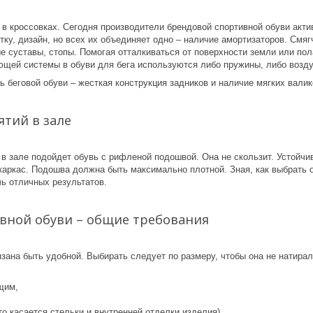
о в кроссовках. Сегодня производители брендовой спортивной обуви акт
ку, дизайн, но всех их объединяет одно – наличие амортизаторов. Смяг
е суставы, стопы. Помогая отталкиваться от поверхности земли или пол
ющей системы в обуви для бега используются либо пружины, либо возд
ь беговой обуви – жесткая конструкция задников и наличие мягких вали
ятий в зале
в зале подойдет обувь с рифленой подошвой. Она не скользит. Устойчи
каркас. Подошва должна быть максимально плотной. Зная, как выбрать 
чь отличных результатов.
вной обуви – общие требования
зана быть удобной. Выбирать следует по размеру, чтобы она не натирал
щим,
о касается стельки и внутренней отделки изделия),