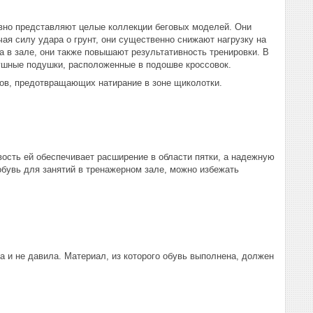
ивно представляют целые коллекции беговых моделей. Они
чая силу удара о грунт, они существенно снижают нагрузку на
а в зале, они также повышают результативность тренировки. В
ушные подушки, расположенные в подошве кроссовок.
ков, предотвращающих натирание в зоне щиколотки.
вость ей обеспечивает расширение в области пятки, а надежную
обувь для занятий в тренажерном зале, можно избежать
а и не давила. Материал, из которого обувь выполнена, должен