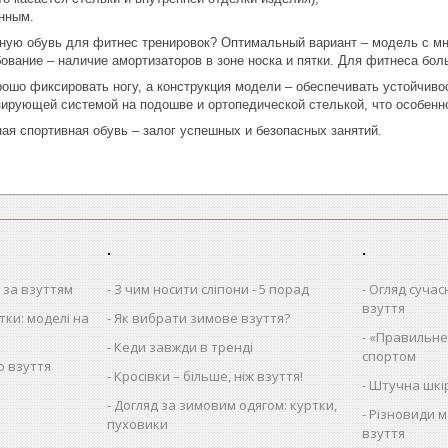
нным.
ную обувь для фитнес тренировок? Оптимальный вариант – модель с мн
бование – наличие амортизаторов в зоне носка и пятки. Для фитнеса бо
ошо фиксировать ногу, а конструкция модели – обеспечивать устойчивос
ирующей системой на подошве и ортопедической стелькой, что особенно 
ая спортивная обувь – залог успешных и безопасных занятий.
.
.
 за взуттям
З чим носити сліпони - 5 порад
Огляд сучас
взуття
тки: моделі на
Як вибрати зимове взуття?
«Правильне»
Кеди завжди в тренді
спортом
о взуття
Кросівки – більше, ніж взуття!
Штучна шкі
Догляд за зимовим одягом: куртки,
Різновиди м
пуховики
взуття