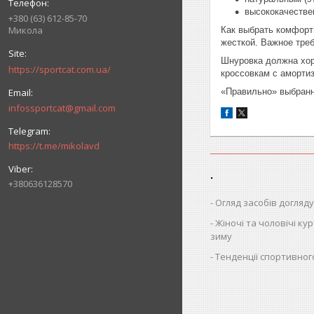
высококачестве
+380 (63) 612-85-70
Микола
Как выбрать комфорт
жесткой. Важное тре
Шнуровка должна хор
https://sportcat.com.ua/
кроссовкам с амортиз
«Правильно» выбранн
infossportcat@gmail.com
https://t.me/mikolavd
.
+380636128570
Огляд засобів догляду
Жіночі та чоловічі кур
зиму
Тенденції спортивног