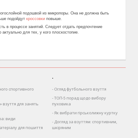
огослойной подошвой из микропоры. Она не должна быть
льше подойдут
кроссовки
повыше.
ть в процессе занятий. Следует отдать предпочтение
актуально для тех, у кого плоскостопие.
.
ного спортивного
Огляд футбольного взуття
ТОП-5 порад щодо вибору
 взуття для занять
пуховика
Як вибрати гірськолижну куртку
ра: види
Догляд за взуттям: спортивним,
атеріалу для пошиття
шкіряним