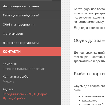
Часто задавані питання
Бегать удобнее всег
имеют разную расцвет
Таблиця відповідностей
позвоночник, коленны
качестве амортизиру
Обмін та повернення
Еще одна особенност
Фотогалерея
Обувь для зан
Ліцензія та сертифікати
КОНТАКТИ
Для силовых занятий 
фиксацию – жесткий 
травматизма и дости
Інтернет-магазин "SportCat"
Выбор спорти
Микола
Обувь для спорта обя
быть:
Володимирський 98, ТЦ Depot,
влаговпитываю
Лубни, Україна
дышащим,
натуральным (эт